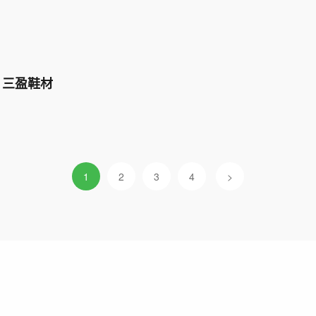
三盈鞋材
1
2
3
4
>