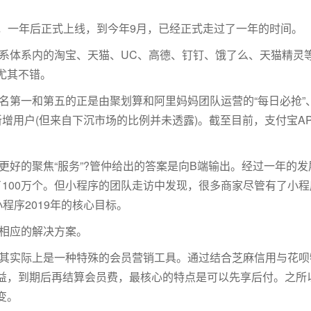
测，一年后正式上线，到今年9月，已经正式走过了一年的时间。
系体系内的淘宝、天猫、UC、高德、钉钉、饿了么、天猫精灵
尤其不错。
名第一和第五的正是由聚划算和阿里妈妈团队运营的“每日必抢”、
增用户(但来自下沉市场的比例并未透露)。截至目前，支付宝A
更好的聚焦“服务”?管仲给出的答案是向B端输出。经过一年的
了100万个。但小程序的团队走访中发现，很多商家尽管有了小
程序2019年的核心目标。
相应的解决方案。
其实际上是一种特殊的会员营销工具。通过结合芝麻信用与花呗特
益，到期后再结算会员费，最核心的特点是可以先享后付。之所以
变。