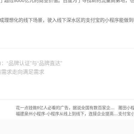
造了超过5000亿元的商业价值。百度为了寻找新的流量高第地
成理想化的线下场景，驶入线下深水区的支付宝的小程序能做到
“品牌认证”与“品牌直达”
造需求走向满足需求
花一点钱做8亿人必看的广告，据说全国有数百家企业都用它！
莆田小
福建泉州小程序-小程序从线上到线下，连接企业提高转化
支付宝