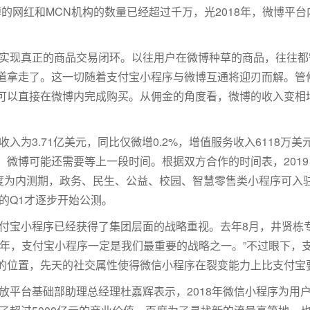
博的网红和MCN机构的数量已经超过千万，光2018年，微博平
实现真正的商品交易闭环。以往用户在微博种草的商品，往往都
道拿走了。这一切随着支付宝小程序与微博互通将迎刃而解。管
可以直接在微博内完成购买。从佣金的角度看，微博的收入变相
入为3.71亿美元，同比仅微增0.2%，增值服务收入6118万美
，微博可能还需要等上一段时间。根据双方合作的时间表，201
四季度为内测期，政务、民生、公益、校园、智慧零售类小程序可入
年的Q1才逐步开始公测。
付宝小程序已经获得了集团层面的战略重视。去年8月，井贤栋
三年，支付宝小程序一定是我们最重要的战略之一。”不过眼下，
的位置，先天的社交属性使得微信小程序在裂变能力上比支付宝
平台基础部助理总经理杜嘉辉表示，2018年微信小程序为用户