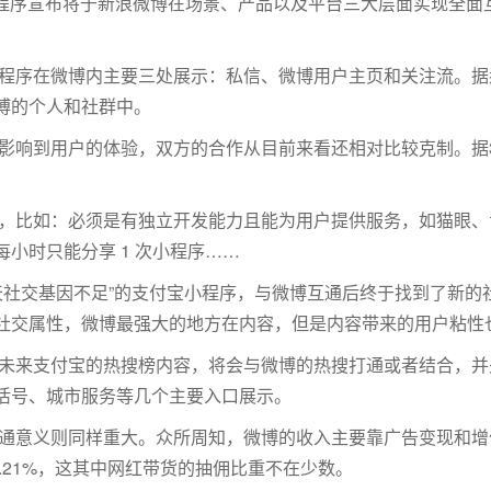
小程序宣布将于新浪微博在场景、产品以及平台三大层面实现全面
程序在微博内主要三处展示：私信、微博用户主页和关注流。据
博的个人和社群中。
影响到用户的体验，双方的合作从目前来看还相对比较克制。据
，比如：必须是有独立开发能力且能为用户提供服务，如猫眼、
小时只能分享 1 次小程序……
天社交基因不足”的支付宝小程序，与微博互通后终于找到了新的
社交属性，微博最强大的地方在内容，但是内容带来的用户粘性
未来支付宝的热搜榜内容，将会与微博的热搜打通或者结合，并
活号、城市服务等几个主要入口展示。
通意义则同样重大。众所周知，微博的收入主要靠广告变现和增值
7.21%，这其中网红带货的抽佣比重不在少数。