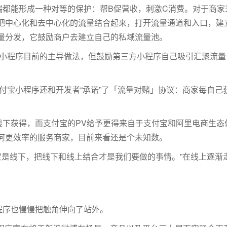
端都能形成一种对等的保护：帮B促营收，刺激C消费。对于商
把中心化和去中心化的流量结合起来，打开流量通道和入口，建
量分发，它鼓励商户去建立自己的私域流量池。
小程序目前的主导做法，但鼓励第三方小程序自己吸引汇聚流量
付宝小程序还和开发者“承诺”了「流量对赌」协议：商家每自己获
线下获得，而支付宝的PV给予更得来自于支付宝和阿里电商生
何更效率的服务商家，目前来看还是个未知数。
定是线下，把线下和线上结合才是我们要做的事情。”在线上逐渐
程序也慢慢把触角伸向了站外。