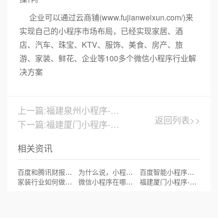
企业可以通过云商铺(www.fujianweixun.com/)来
实现自己的小程序市场布局，已经实现家居、酒
店、汽车、珠宝、KTV、服饰、美食、房产、旅
游、家装、鲜花、企业等100多个微信小程序行业解
决方案
上一篇:福建泉州小程序-微信小程序最新图标组件曝光
返回列表>>
下一篇:福建厦门小程序-小程序关键词搜索策略
相关资讯
百度和腾讯财报背后的故事：移动互联网老去，小程序互联网已至
为什么说，小程序是产业互联网的“大趋势”？
百度智能小程序一周岁成绩单：月活破2.5亿入驻小程序数量超15万
家装行业如何做小程序获得更多流量_厦门小程序开发
微信小程序在哪里打开?小程序入口在哪里
福建厦门小程序-健身行业布局新生态，带动品牌效应